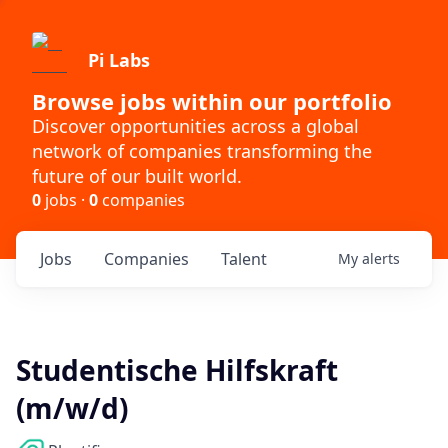
Pi Labs
Browse jobs within our portfolio
Discover opportunities across a global
network of companies transforming the
future of our built world.
0
jobs ·
0
companies
Jobs
Companies
Talent
My
alerts
Studentische Hilfskraft
(m/w/d)