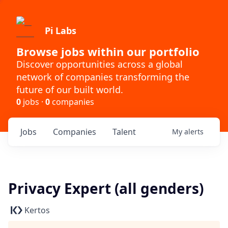
Pi Labs
Browse jobs within our portfolio
Discover opportunities across a global
network of companies transforming the
future of our built world.
0
jobs ·
0
companies
Jobs
Companies
Talent
My
alerts
Privacy Expert (all genders)
Kertos