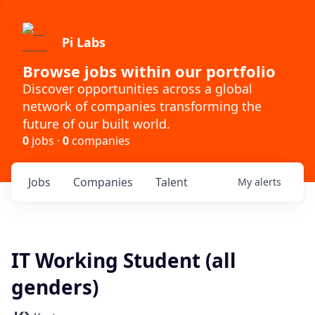
Pi Labs
Browse jobs within our portfolio
Discover opportunities across a global
network of companies transforming the
future of our built world.
0
jobs ·
0
companies
Jobs
Companies
Talent
My
alerts
IT Working Student (all
genders)