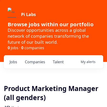
Pi Labs
Browse jobs within our portfolio
Discover opportunities across a global
network of companies transforming the
future of our built world.
0
jobs ·
0
companies
Jobs
Companies
Talent
My
alerts
Product Marketing Manager
(all genders)