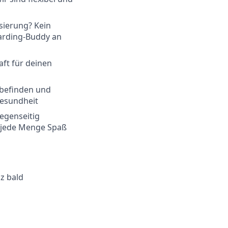
sierung? Kein
oarding-Buddy an
ft für deinen
lbefinden und
Gesundheit
gegenseitig
s jede Menge Spaß
nz bald