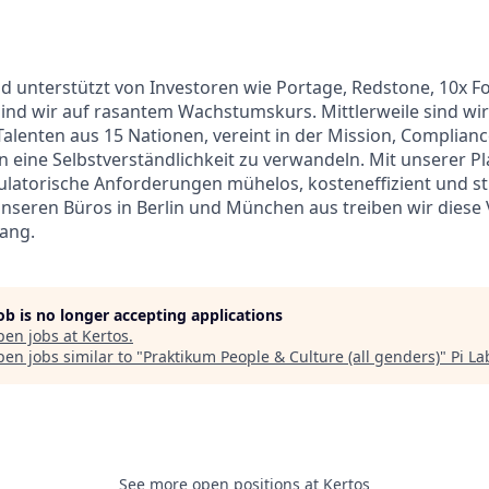
 unterstützt von Investoren wie Portage, Redstone, 10x F
ind wir auf rasantem Wachstumskurs. Mittlerweile sind wi
Talenten aus 15 Nationen, vereint in der Mission, Complianc
 eine Selbstverständlichkeit zu verwandeln. Mit unserer Pl
latorische Anforderungen mühelos, kosteneffizient und st
seren Büros in Berlin und München aus treiben wir diese 
fang.
job is no longer accepting applications
pen jobs at
Kertos
.
en jobs similar to "
Praktikum People & Culture (all genders)
"
Pi La
See more open positions at
Kertos