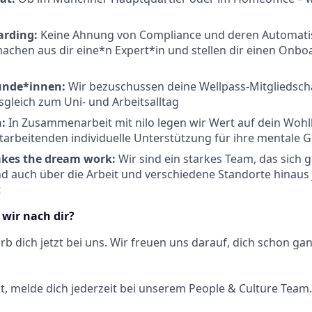
arding:
Keine Ahnung von Compliance und deren Automati
achen aus dir eine*n Expert*in und stellen dir einen Onb
unde*innen:
Wir bezuschussen deine Wellpass-Mitgliedscha
sgleich zum Uni- und Arbeitsalltag
:
In Zusammenarbeit mit nilo legen wir Wert auf dein Woh
itarbeitenden individuelle Unterstützung für ihre mentale 
kes the dream work:
Wir sind ein starkes Team, das sich 
nd auch über die Arbeit und verschiedene Standorte hinau
t
 wir nach dir?
b dich jetzt bei uns. Wir freuen uns ​darauf, dich schon ga
st, melde dich jederzeit bei unserem People & Culture Team.