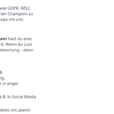
wie GDPR, NIS2,
schen Champion zu
ropa mit uns.
Team
hast du eine
ird. Wenn du Lust
antwortung – dann
 &
ng,
 in enger
.B. in Social Media
bies vor, planst