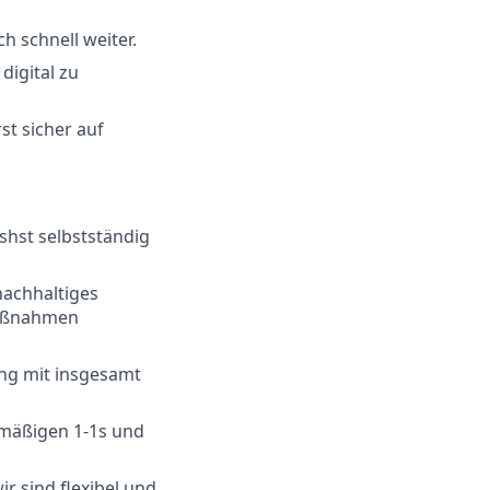
h schnell weiter.
digital zu
t sicher auf
shst selbstständig
nachhaltiges
Maßnahmen
ng mit insgesamt
lmäßigen 1-1s und
 sind flexibel und