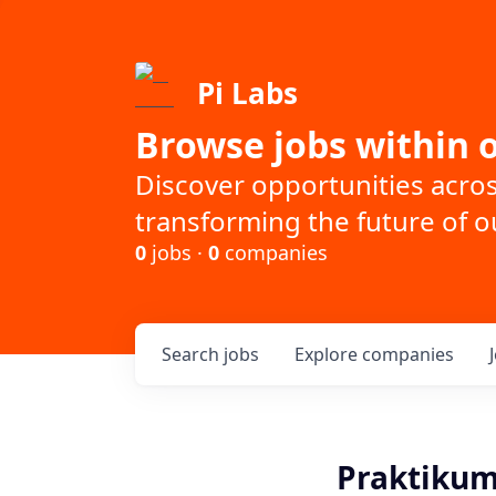
Pi Labs
Browse jobs within o
Discover opportunities acro
transforming the future of ou
0
jobs ·
0
companies
Search
jobs
Explore
companies
Praktikum 