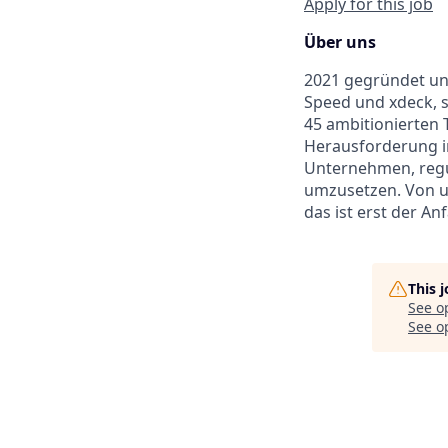
Apply for this job
Über uns
2021 gegründet und
Speed und xdeck, s
45 ambitionierten 
Herausforderung in
Unternehmen, regu
umzusetzen. Von un
das ist erst der An
This 
See o
See op