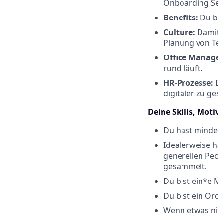
Onboarding Ses
Benefits:
Du bi
Culture
:
Damit
Planung von Te
Office Manag
rund läuft.
HR-Prozesse:
D
digitaler zu ge
Deine Skills, Mot
Du hast mindes
Idealerweise h
generellen Peo
gesammelt.
Du bist ein*e 
Du bist ein Or
Wenn etwas nic