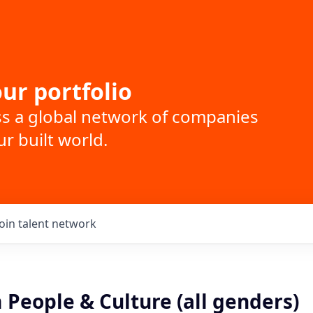
ur portfolio
ss a global network of companies
r built world.
Join talent network
People & Culture (all genders)