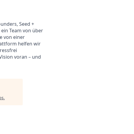
ounders, Seed +
r ein Team von über
e von einer
attform helfen wir
ressfrei
Vision voran – und
bs
.