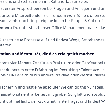
sions und stehst ihnen mit Rat und Tat zur Seite.
st erster Ansprechperson bei Fragen und Anliegen rund um
 unsere Mitarbeitenden sich rundum wohl fühlen, unterstü
amevents und bringst eigene Ideen für People & Culture Ini
ement:
Du unterstützt unser Office Management dabei, das
u setzt neue Prozesse auf und findest Wege, Bestehendes 
stalten.
ivation und Mentalität, die dich erfolgreich machen
tens vier Monate Zeit für ein Praktikum oder GapYear bei 
ast du bereits erste Erfahrung im Recruiting / Talent Acquis
ple / HR Bereich durch andere Praktika oder Werkstudiere
Macher*in und hast eine absolute “We can do this”-Einstellu
ganisationstalent, arbeitest mit großer Sorgfalt und absolut
ht optimal läuft, denkst du mit, hinterfragst und findest 