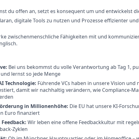
t du offen an, setzt es konsequent um und entwickelst dic
aran, digitale Tools zu nutzen und Prozesse effizienter und 
rke zwischenmenschliche Fähigkeiten mit und kommuniziers
glisch.
rve:
Bei uns bekommst du volle Verantwortung ab Tag 1, pu
und lernst so jede Menge
AI Technologie:
Führende VCs haben in unsere Vision und 
stiert, damit wir nachhaltig verändern, wie Compliance-
erden
örderung in Millionenhöhe:
Die EU hat unsere KI-Forschu
en Euro finanziert
 Feedback:
Wir leben eine offene Feedbackkultur mit rege
back-Zyklen
tät:
Ob im Münchner Hauptquartier oder im Homeoffice – wir