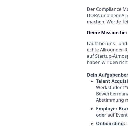
Der Compliance Mar
DORA und dem AI A
machen. Werde Teil
Deine Mission bei
Läuft bei uns - und
echte Allrounder-Ro
auf Startup-Atmosp
haben wir den rich
Dein Aufgabenber
Talent Acqui
s
Werkstudent*i
Bewerbermanag
Abstimmung mi
Employer
Bra
oder auf Event
Onboarding:
D