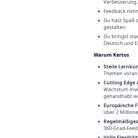
Verbesserung.
Feedback nimms
Du hast Spaß d
gestalten.
Du bringst sta
Deutsch und En
Warum Kertos
Steile Lernku
Themen voran 
Cutting Edge 
Wachstum inve
gehandhabt w
Europäische F
über 2 Million
Regelmäßiges
360-Grad-Feed
Volle Flexibili