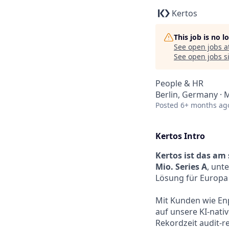
Kertos
This job is no 
See open jobs a
See open jobs si
People & HR
Berlin, Germany ·
Posted
6+ months ag
Kertos Intro
Kertos ist das a
Mio. Series A
, unt
Lösung für Europa –
Mit Kunden wie Enp
auf unsere KI-nati
Rekordzeit audit-r