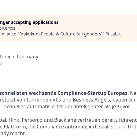
longer accepting applications
t
Kertos
.
milar to "
Praktikum People & Culture (all genders)
"
Pi Labs
.
 Munich, Germany
o
m schnellsten wachsende Compliance-Startup Europas
. N
erstützt von führenden VCs und Business Angels, bauen wir
 schneller, automatisierter und intelligenter als je zuvor.
al, Flink, Personio und Blacklane vertrauen bereits führ
ve Plattform, die Compliance automatisiert, skaliert und U
eady macht.