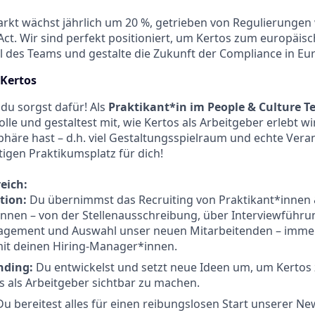
kt wächst jährlich um 20 %, getrieben von Regulierungen 
ct. Wir sind perfekt positioniert, um Kertos zum europäi
 des Teams und gestalte die Zukunft der Compliance in Eu
 Kertos
 du sorgst dafür! Als
Praktikant*in im People & Culture 
lle und gestaltest mit, wie Kertos als Arbeitgeber erlebt w
häre hast – d.h. viel Gestaltungsspielraum und echte Ver
tigen Praktikumsplatz für dich!
eich:
ition:
Du übernimmst das Recruiting von Praktikant*innen
nnen – von der Stellenausschreibung, über Interviewführu
ement und Auswahl unser neuen Mitarbeitenden – immer
t deinen Hiring-Manager*innen.
n
ding:
Du entwickelst und setzt neue Ideen um, um Kertos z
s als Arbeitgeber sichtbar zu machen.
u bereitest alles für einen reibungslosen Start unserer New